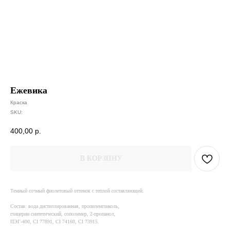
Ежевика
Краска
SKU:
400,00
р.
В КОРЗИНУ
Темный сочный фиолетовый оттенок с теплой составляющей.
Состав: вода дистиллированная, пропиленгликоль,
глицерин синтетический, сополимер, 2-пропанол,
ПЭГ-400, CI 77891, CI 74160, CI 73915.