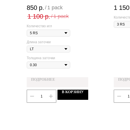
850
р.
1 150
/
1 pack
1 100
р.
/
1 pack
Количеств
Количество игл
Длина заточки
Толщина заточки
ПОДРОБНЕЕ
ПОДР
В КОРЗИНУ
TELEGRAM
INSTAGRAM
WHATSAPP
VK
MANAGER@WAGONTATTOO.SHOP