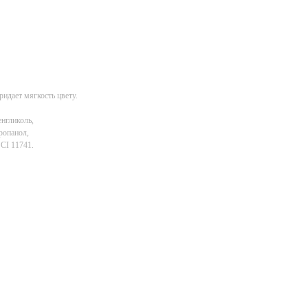
ридает мягкость цвету.
енгликоль,
ропанол,
 CI 11741.