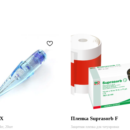
JX
Пленка Suprasorb F
er, 20шт
Защитная пленка для татуировки