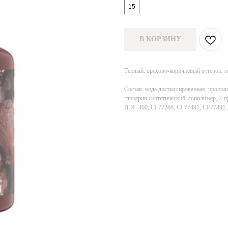
15
В КОРЗИНУ
Теплый, орехово-коричневый оттенок, п
Состав: вода дистиллированная, пропил
глицерин синтетический, сополимер, 2-п
ПЭГ-400, CI 77266, CI 77491, CI 77891,