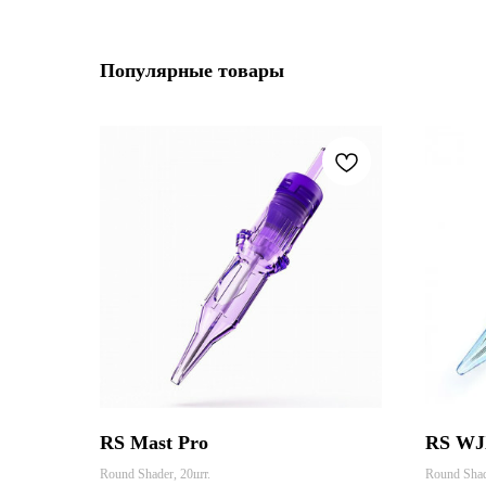
Популярные товары
RS Mast Pro
RS W
Round Shader, 20шт.
Round Shad