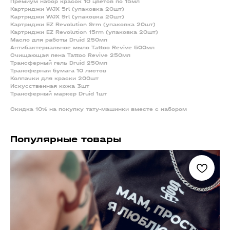
Премиум набор красок 10 цветов по 15мл
Картриджи WJX 5rl (упаковка 20шт)
Картриджи WJX 9rl (упаковка 20шт)
Картриджи EZ Revolution 9rm (упаковка 20шт)
Картриджи EZ Revolution 15rm (упаковка 20шт)
Масло для работы Druid 250мл
Антибактериальное мыло Tattoo Revive 500мл
Очищающая пена Tattoo Revive 250мл
Трансферный гель Druid 250мл
Трансферная бумага 10 листов
Колпачки для краски 200шт
Искусственная кожа 3шт
Трансферный маркер Druid 1шт
Скидка 10% на покупку тату-машинки вместе с набором
Популярные товары