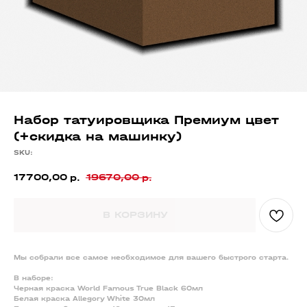
Набор татуировщика Премиум цвет
(+скидка на машинку)
SKU:
17700,00
19670,00
р.
р.
В КОРЗИНУ
Мы собрали все самое необходимое для вашего быстрого старта.
В наборе:
Черная краска World Famous True Black 60мл
Белая краска Allegory White 30мл