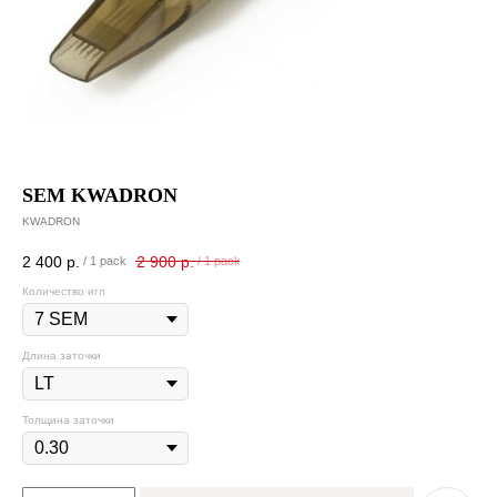
SEM KWADRON
KWADRON
2 400
р.
2 900
р.
/
1 pack
/
1 pack
Количество игл
Длина заточки
Толщина заточки