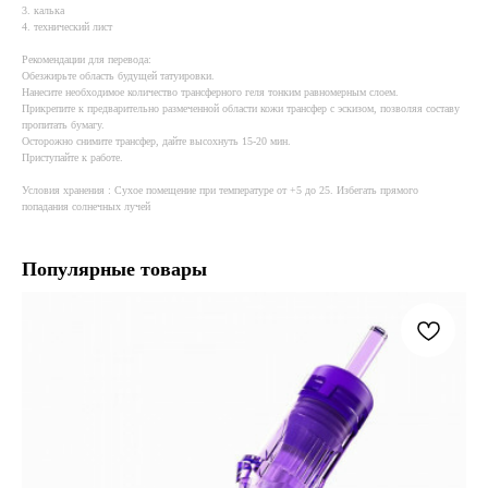
3. калька
4. технический лист
Рекомендации для перевода:
Обезжирьте область будущей татуировки.
Нанесите необходимое количество трансферного геля тонким равномерным слоем.
Прикрепите к предварительно размеченной области кожи трансфер с эскизом, позволяя составу
пропитать бумагу.
Осторожно снимите трансфер, дайте высохнуть 15-20 мин.
Приступайте к работе.
Условия хранения : Сухое помещение при температуре от +5 до 25. Избегать прямого
попадания солнечных лучей
Популярные товары