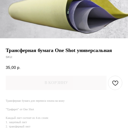
Трансферная бумага One Shot универсальная
SKU:
35,00
р.
В КОРЗИНУ
Трансферная бумага для переноса эскиза на кожу
"Трафарет" от One Shot
Каждый лист состоит из 4-ех слоев:
1. защитный лист
2. трансферный лист