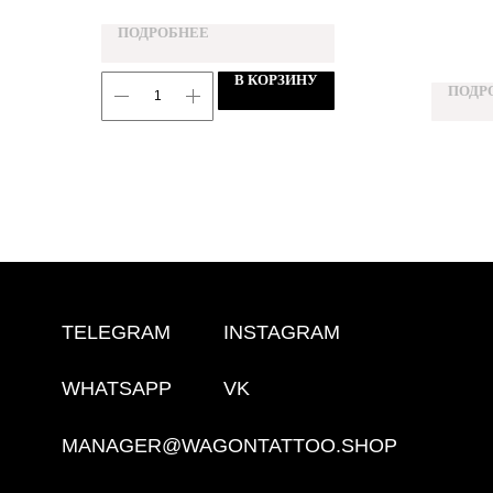
ПОДРОБНЕЕ
В КОРЗИНУ
TELEGRAM
INSTAGRAM
ПОДР
WHATSAPP
VK
MANAGER@WAGONTATTOO.SHOP