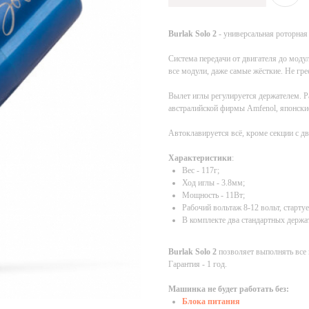
Burlak Solo 2
- универсальная роторная
Система передачи от двигателя до моду
все модули, даже самые жёсткие. Не гре
Вылет иглы регулируется держателем. 
австралийской фирмы Amfenol, японски
Автоклавируется всё, кроме секции с д
Характеристики
:
Вес - 117г;
Ход иглы - 3.8мм;
Мощность - 11Вт;
Рабочий вольтаж 8-12 вольт, старту
В комплекте два стандартных держат
Burlak Solo 2
позволяет выполнять все 
Гарантия - 1 год.
Машинка не будет работать без:
Блока питания