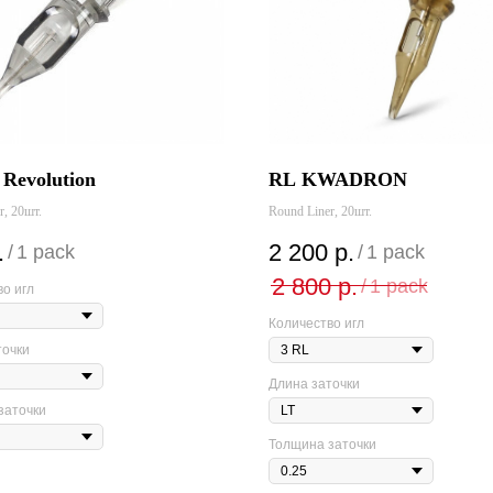
Revolution
RL KWADRON
r, 20шт.
Round Liner, 20шт.
.
2 200
р.
/
1 pack
/
1 pack
2 800
р.
/
1 pack
о игл
Количество игл
точки
Длина заточки
заточки
Толщина заточки