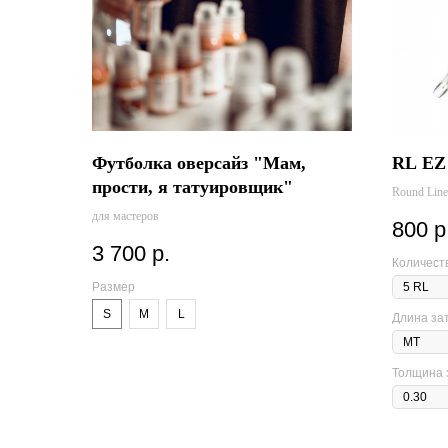
Футболка оверсайз "Мам,
RL EZ 
прости, я татуировщик"
Round Line
для мастеров
800
р
3 700
р.
Количеств
Размер
S
M
L
Длина за
Толщина 