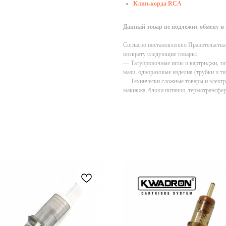
Клип-корда RCA
Данный товар не подлежит обмену и 
Согласно постановлению Правительства Р
возврату следующие товары:
— Татуировочные иглы и картриджи, тат
мази, одноразовые изделия (трубки и ти
— Технически сложные товары и электр
макияжа, блоки питания, термотрансфе