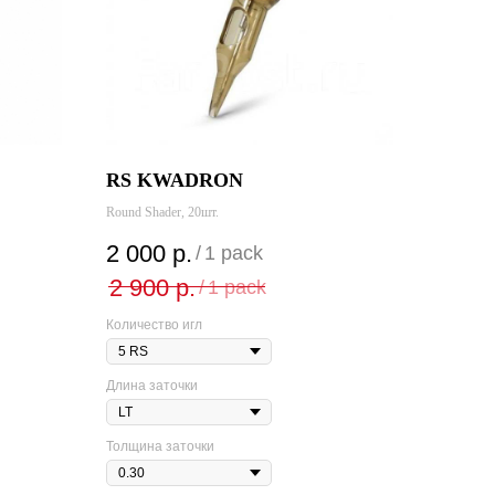
RS KWADRON
Round Shader, 20шт.
2 000
р.
/
1 pack
2 900
р.
/
1 pack
Количество игл
Длина заточки
Толщина заточки