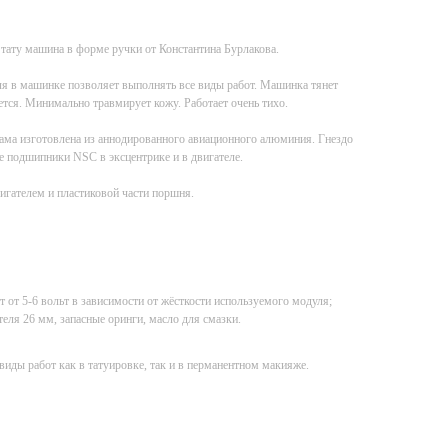
 тату машина в форме ручки от Константина Бурлакова.
ля в машинке позволяет выполнять все виды работ. Машинка тянет
ется. Минимально травмирует кожу. Работает очень тихо.
Рама изготовлена из аннодированного авиационного алюминия. Гнездо
е подшипники NSC в эксцентрике и в двигателе.
вигателем и пластиковой части поршня.
ет от 5-6 вольт в зависимости от жёсткости используемого модуля;
еля 26 мм, запасные оринги, масло для смазки.
виды работ как в татуировке, так и в перманентном макияже.