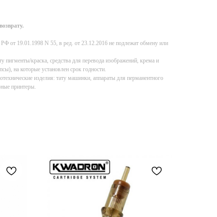
возврату.
Ф от 19.01.1998 N 55, в ред. от 23.12.2016 не подлежат обмену или
у пигменты/краска, средства для перевода изображений, крема и
псы), на которые установлен срок годности.
отехнические изделия: тату машинки, аппараты для перманентного
рные принтеры.