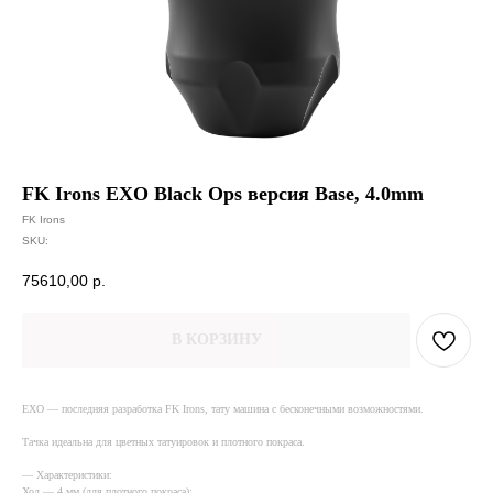
FK Irons EXO Black Ops версия Base, 4.0mm
FK Irons
SKU:
75610,00
р.
В КОРЗИНУ
EXO — последняя разработка FK Irons, тату машина с бесконечными возможностями.
Тачка идеальна для цветных татуировок и плотного покраса.
— Характеристики:
Ход — 4 мм (для плотного покраса);