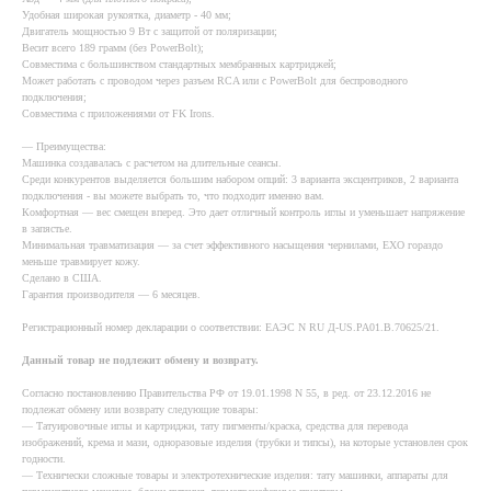
Удобная широкая рукоятка, диаметр - 40 мм;
Двигатель мощностью 9 Вт с защитой от поляризации;
Весит всего 189 грамм (без PowerBolt);
Совместима с большинством стандартных мембранных картриджей;
Может работать с проводом через разъем RCA или с PowerBolt для беспроводного
подключения;
Совместима с приложениями от FK Irons.
— Преимущества:
Машинка создавалась с расчетом на длительные сеансы.
Среди конкурентов выделяется большим набором опций: 3 варианта эксцентриков, 2 варианта
подключения - вы можете выбрать то, что подходит именно вам.
Комфортная — вес смещен вперед. Это дает отличный контроль иглы и уменьшает напряжение
в запястье.
Минимальная травматизация — за счет эффективного насыщения чернилами, EXO гораздо
меньше травмирует кожу.
Сделано в США.
Гарантия производителя — 6 месяцев.
Регистрационный номер декларации о соответствии: ЕАЭС N RU Д-US.РА01.В.70625/21.
Данный товар не подлежит обмену и возврату.
Согласно постановлению Правительства РФ от 19.01.1998 N 55, в ред. от 23.12.2016 не
подлежат обмену или возврату следующие товары:
— Татуировочные иглы и картриджи, тату пигменты/краска, средства для перевода
изображений, крема и мази, одноразовые изделия (трубки и типсы), на которые установлен срок
годности.
— Технически сложные товары и электротехнические изделия: тату машинки, аппараты для