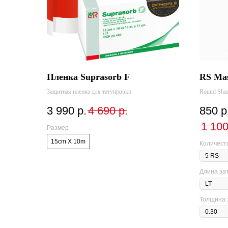
Пленка Suprasorb F
RS Mas
Защитная пленка для татуировки
Round Shad
3 990
р.
4 690
р.
850
р
1 10
Размер
15cm X 10m
Количеств
Длина за
Толщина 