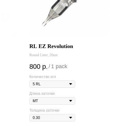
RL EZ Revolution
Round Liner, 20шт.
800
р.
/
1 pack
Количество игл
Длина заточки
Толщина заточки