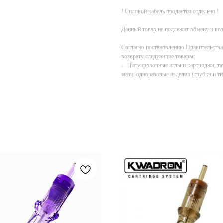
! Силовой кабель продается отдельно !
Данный товар не подлежит обмену и воз
Согласно постановлению Правительства Р
возврату следующие товары:
— Татуировочные иглы и картриджи, тат
мази, одноразовые изделия (трубки и ти