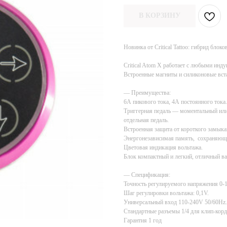
В КОРЗИНУ
Новинка от Critical Tattoo: гибрид блоков
Critical Atom X работает с любыми ин
Встроенные магниты и силиконовые вст
— Преимущества:
6А пикового тока, 4А постоянного тока.
Триггерная педаль — моментальный или
отдельная педаль.
Встроенная защита от короткого замыка
Энергонезависимая память, сохраняюща
Цветовая индикация вольтажа.
Блок компактный и легкий, отличный ва
— Спецификация:
Точность регулируемого напряжения 0-
Шаг регулировки вольтажа: 0,1V.
Универсальный вход 110-240V 50/60Hz.
Стандартные разъемы 1/4 для клип-корд
Гарантия 1 год