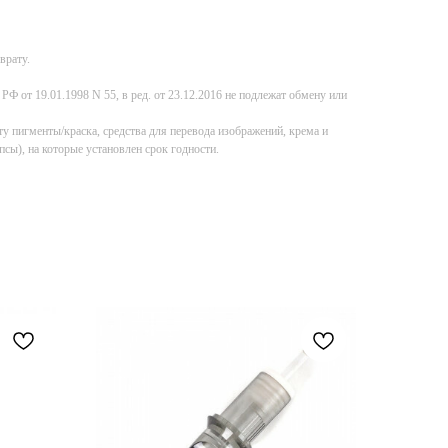
врату.
Ф от 19.01.1998 N 55, в ред. от 23.12.2016 не подлежат обмену или
у пигменты/краска, средства для перевода изображений, крема и
псы), на которые установлен срок годности.