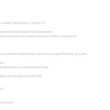
 питания Critical Atom и Critical CX-1.
дукционными и роторными тату машинками.
авки позволяют пользоваться блоком на любых поверхностях.
 постоянный ножной режим переключается одной кнопкой, не нужна
ния.
я настройки после выключения блока.
риант для поездок и путешествий.
18V.
а и педали.