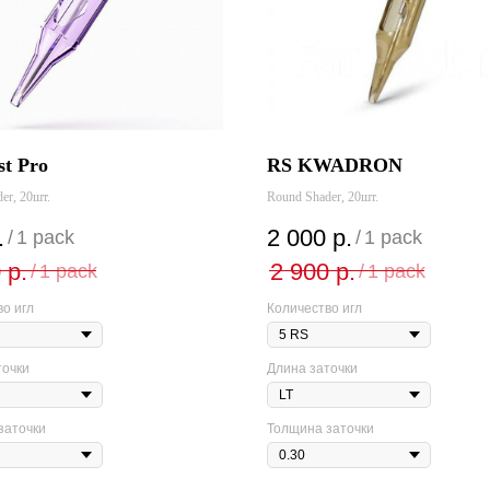
t Pro
RS KWADRON
er, 20шт.
Round Shader, 20шт.
.
2 000
р.
/
1 pack
/
1 pack
0
р.
2 900
р.
/
1 pack
/
1 pack
о игл
Количество игл
точки
Длина заточки
заточки
Толщина заточки